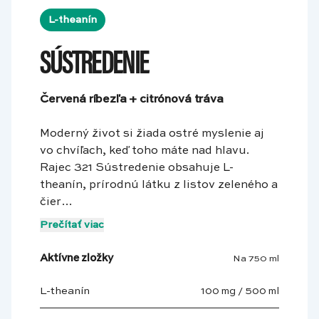
L-theanín
SÚSTREDENIE
Červená ríbezľa + citrónová tráva
Moderný život si žiada ostré myslenie aj
vo chvíľach, keď toho máte nad hlavu.
Rajec 321 Sústredenie obsahuje L-
theanín, prírodnú látku z listov zeleného a
čier…
Prečítať viac
Aktívne zložky
Na 750 ml
L-theanín
100 mg / 500 ml