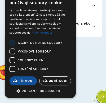
používají soubory cookie.
Je Rajec 321 vhodný pre
vegetariánov/vegánov?
Tyto webové stránky používají soubory
cookie ke zlepšení uživatelského zážitku.
Používáním našich webových stránek
souhlasíte se všemi soubory cookie v
Môžem kombinovať Rajec 321 s kávou alebo
souladu s našimi zásadami používání
energetickými nápojmi?
souborů cookie.
Více informací
NEZBYTNĚ NUTNÉ SOUBORY
VÝKONOVÉ SOUBORY
SOUBORY CÍLENÍ
FUNKČNÍ SOUBORY
321
VŠE PŘIJMOUT
VŠE ODMÍTNOUT
ZOBRAZIT PODROBNOSTI