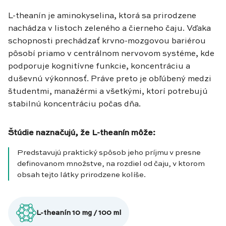
L-theanín je aminokyselina, ktorá sa prirodzene
nachádza v listoch zeleného a čierneho čaju. Vďaka
schopnosti prechádzať krvno-mozgovou bariérou
pôsobí priamo v centrálnom nervovom systéme, kde
podporuje kognitívne funkcie, koncentráciu a
duševnú výkonnosť. Práve preto je obľúbený medzi
študentmi, manažérmi a všetkými, ktorí potrebujú
stabilnú koncentráciu počas dňa.
Štúdie naznačujú, že L-theanín môže:
Predstavujú praktický spôsob jeho príjmu v presne
definovanom množstve, na rozdiel od čaju, v ktorom
obsah tejto látky prirodzene kolíše.
L-theanín 10 mg / 100 ml