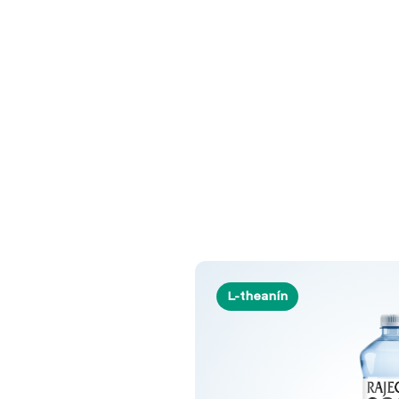
L-theanín