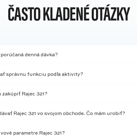
ČASTO KLADENÉ OTÁZKY
dporúčaná denná dávka?
ať správnu funkciu podľa aktivity?
zakúpiť Rajec 321?
ávať Rajec 321 vo svojom obchode. Čo mám urobiť?
ivové parametre Rajec 321?