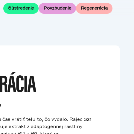
Sústredenie
Povzbudenie
Regenerácia
RÁCIA
a
čas vrátiť telu to, čo vydalo. Rajec 321
je extrakt z adaptogénnej rastliny