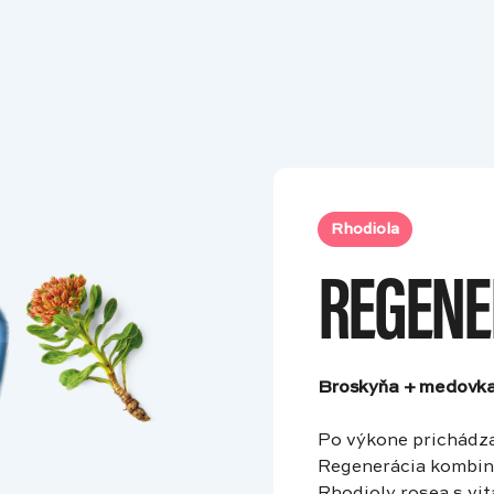
Rhodiola
REGENE
Broskyňa + medovk
Po výkone prichádza 
Regenerácia kombinu