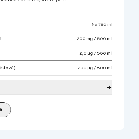
tamínmi B12 a B9, ktoré pr…
Na 750 ml
t
200 mg / 500 ml
2,5 µg / 500 ml
istová)
200 µg / 500 ml
+
e