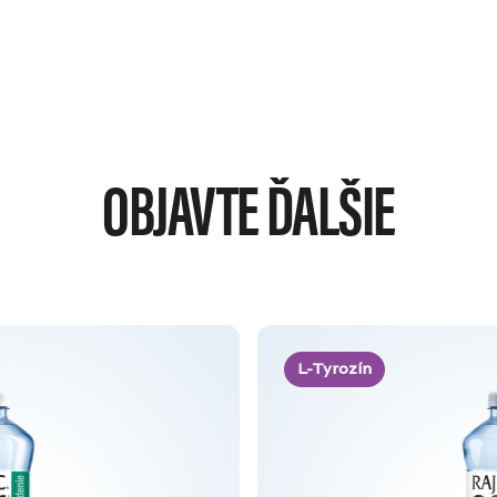
OBJAVTE ĎALŠIE
L-Tyrozín