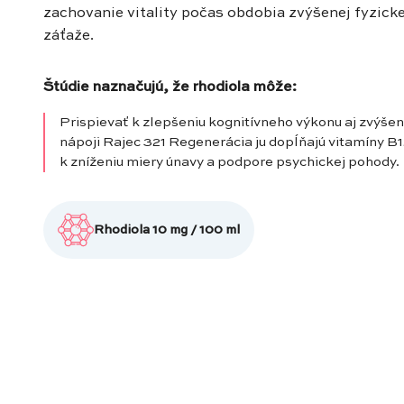
zachovanie vitality počas obdobia zvýšenej fyzicke
záťaže.
Štúdie naznačujú, že rhodiola môže:
Prispievať k zlepšeniu kognitívneho výkonu aj zvýšenej
nápoji Rajec 321 Regenerácia ju dopĺňajú vitamíny B1
k zníženiu miery únavy a podpore psychickej pohody.
Rhodiola 10 mg / 100 ml