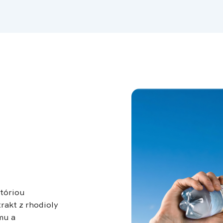
stóriou
rakt z rhodioly
mu a