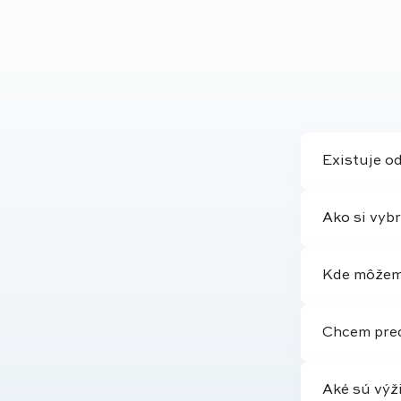
Existuje o
Ako si vybr
Kde môžem 
Chcem pred
Aké sú výž