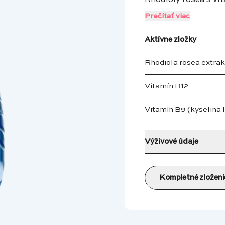
Rhodioly rosea s vi
Prečítať viac
Aktívne zložky
Rhodiola rosea extrak
Vitamín B12
Vitamín B9 (kyselina l
Výživové údaje
Kompletné zloženi