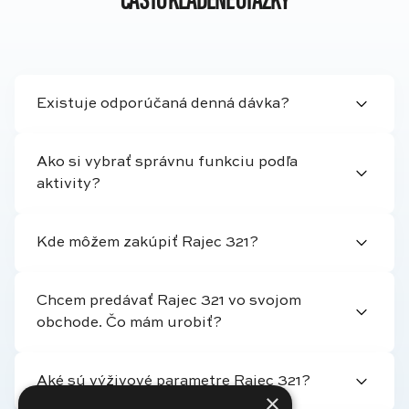
ČASTO KLADENÉ OTÁZKY
Existuje odporúčaná denná dávka?
Ako si vybrať správnu funkciu podľa
aktivity?
Kde môžem zakúpiť Rajec 321?
Chcem predávať Rajec 321 vo svojom
obchode. Čo mám urobiť?
Aké sú výživové parametre Rajec 321?
×