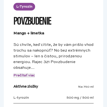
L-Tyrozín
POVZBUDENIE
Mango + limetka
Sú chvíle, keď cítite, že by vám prišlo vhod
trochu sa nakopnúť? No bez extrémnych
stimulov – len s čistou, prirodzenou
energiou. Rajec 321 Povzbudenie
obsahuje…
Prečítať viac
Aktívne zložky
Na 750 ml
L-tyrozín
500 mg / 500 ml