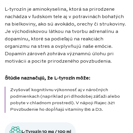
L-tyrozín je aminokyselina, ktorá sa prirodzene
nachádza v ľudskom tele aj v potravinách bohatých
na bielkoviny, ako sú avokádo, orechy či strukoviny.
Je východiskovou látkou na tvorbu adrenalínu a
dopamínu, ktoré sa podieľajú na reakciách
organizmu na stres a ovplyvňujú naše emócie.
Dopamín zároveň zohráva významnú úlohu pri
motivácii a pocite prirodzeného povzbudenia.
Štúdie naznačujú, že L-tyrozín môže:
Zvyšovať kognitívnu výkonnosť aj v náročných
podmienkach (napríklad pri dlhodobej záťaži alebo
pobyte v chladnom prostredí). V nápoji Rajec 321
Povzbudenie ho dopĺňajú vitamíny B6 a D3.
L-Tyrozín 10 mg / 100 ml