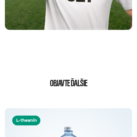
OBJAVTE ĎALŠIE
L-theanín