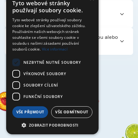
Tyto webové stránky
používají soubory cookie.
Je Rajec 321 vhodný pre
vegetariánov/vegánov?
Tyto webové stránky používají soubory
cookie ke zlepšení uživatelského zážitku.
Používáním našich webových stránek
souhlasíte se všemi soubory cookie v
Môžem kombinovať Rajec 321 s kávou alebo
souladu s našimi zásadami používání
energetickými nápojmi?
souborů cookie.
Více informací
NEZBYTNĚ NUTNÉ SOUBORY
VÝKONOVÉ SOUBORY
SOUBORY CÍLENÍ
FUNKČNÍ SOUBORY
321
VŠE PŘIJMOUT
VŠE ODMÍTNOUT
ZOBRAZIT PODROBNOSTI